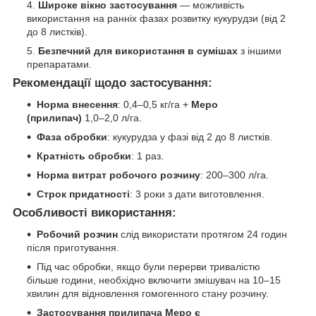
Широке вікно застосування
— можливість
використання на ранніх фазах розвитку кукурудзи (від 2
до 8 листків).
Безпечний для використання в сумішах
з іншими
препаратами.
Рекомендації щодо застосування:
Норма внесення
: 0,4–0,5 кг/га +
Меро
(прилипач)
1,0–2,0 л/га.
Фаза обробки
: кукурудза у фазі від 2 до 8 листків.
Кратність обробки
: 1 раз.
Норма витрат робочого розчину
: 200–300 л/га.
Строк придатності
: 3 роки з дати виготовлення.
Особливості використання:
Робочий розчин
слід використати протягом 24 годин
після приготування.
Під час обробки, якщо були перерви тривалістю
більше години, необхідно включити змішувач на 10–15
хвилин для відновлення гомогенного стану розчину.
Застосування прилипача Меро є