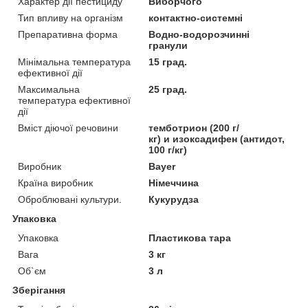
Характер дії пестициду
Виборчого
Тип впливу на організм
контактно-системні
Препаративна форма
Водно-водорозчинні
гранули
Мінімальна температура
15 град.
ефективної дії
Максимальна
25 град.
температура ефективної
дії
Вміст діючої речовини
темботрион (200 г/
кг) и изоксадифен (антидот,
100 г/кг)
Виробник
Bayer
Країна виробник
Німеччина
Оброблювані культури.
Кукурудза
Упаковка
Упаковка
Пластикова тара
Вага
3 кг
Об`єм
3 л
Зберігання