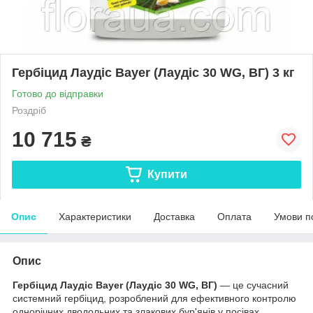
Гербіцид Лаудіс Bayer (Лаудіс 30 WG, ВГ) 3 кг
Готово до відправки
Роздріб
10 715
₴
Купити
Опис
Характеристики
Доставка
Оплата
Умови п
Опис
Гербіцид Лаудіс Bayer (Лаудіс 30 WG, ВГ)
— це сучасний
системний гербіцид, розроблений для ефективного контролю
однорічних дводольних та злакових бур'янів у посівах