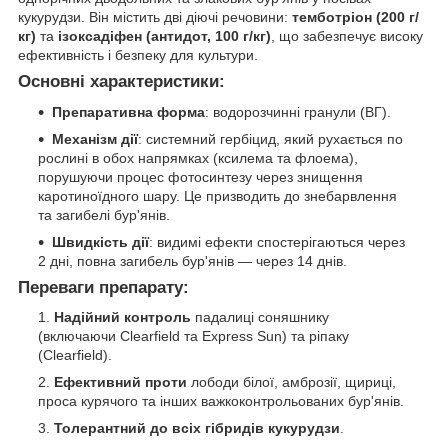
кукурудзи. Він містить дві діючі речовини:
темботріон (200 г/
кг)
та
ізоксадіфен (антидот, 100 г/кг)
, що забезпечує високу
ефективність і безпеку для культури.
Основні характеристики:
Препаративна форма
: водорозчинні гранули (ВГ).
Механізм дії
: системний гербіцид, який рухається по
рослині в обох напрямках (ксилема та флоема),
порушуючи процес фотосинтезу через знищення
каротиноїдного шару. Це призводить до знебарвлення
та загибелі бур'янів.
Швидкість дії
: видимі ефекти спостерігаються через
2 дні, повна загибель бур'янів — через 14 днів.
Переваги препарату:
Надійний контроль
падалиці соняшнику
(включаючи Clearfield та Express Sun) та ріпаку
(Clearfield).
Ефективний проти
лободи білої, амброзії, щириці,
проса курячого та інших важкоконтрольованих бур'янів.
Толерантний до всіх гібридів кукурудзи
.