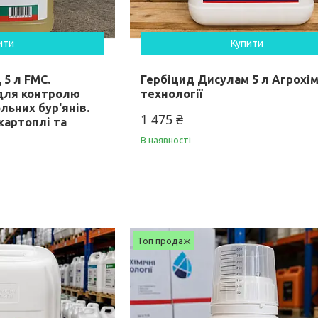
ити
Купити
5 л FMC.
Гербіцид Дисулам 5 л Агрохім
 для контролю
технології
ьних бур'янів.
1 475 ₴
 картоплі та
В наявності
Топ продаж