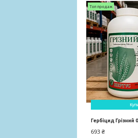
Топ продаж
Куп
Гербіцид Грізний 0
693 ₴