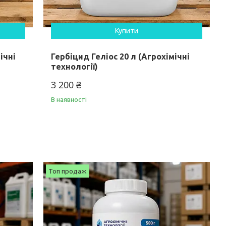
Купити
ічні
Гербіцид Геліос 20 л (Агрохімічні
технології)
3 200 ₴
В наявності
Топ продаж