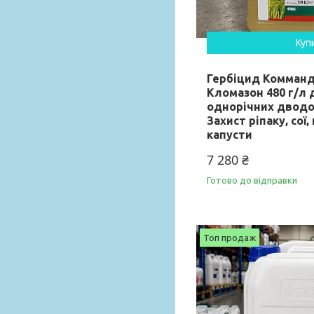
Куп
Гербіцид Комманд 
Кломазон 480 г/л
однорічних дводол
Захист ріпаку, сої,
капусти
7 280 ₴
Готово до відправки
Топ продаж