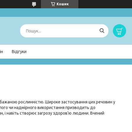
Кошик
ін
Відгуки
 небажаною рослинністю. Широке застосування цих речовин у
ілого чи надмірного використання призводить до
ин, і навіть створює загрозу здоров'ю людини. Вчений