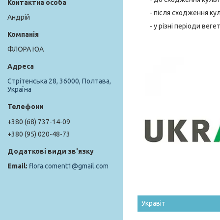
- після сходження ку
Андрій
- у різні періоди вегет
ФЛОРА ЮА
Стрітенська 28, 36000, Полтава,
Україна
+380 (68) 737-14-09
+380 (95) 020-48-73
flora.coment1@gmail.com
Укравіт