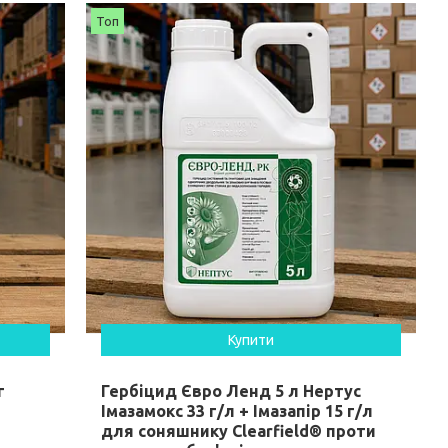
Топ
Купити
г
Гербіцид Євро Ленд 5 л Нертус
Імазамокс 33 г/л + Імазапір 15 г/л
для соняшнику Clearfield® проти