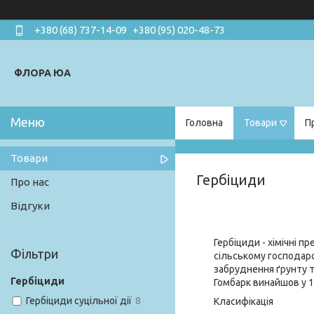
+380 (68) 737-14-09
+380 (95) 020-48-73
ФЛОРА ЮА
Головна
Товари
П
Товари
Гербіциди
Про нас
Відгуки
Гербіциди - хімічні 
Фільтри
сільському господарс
забруднення ґрунту т
Гербіциди
Гомбарк винайшов у 1
Гербіциди суцільної дії
8
Класифікація