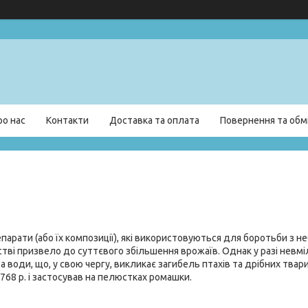
ро нас
Контакти
Доставка та оплата
Повернення та обм
препарати (або їх композиції), які використовуються для боротьби з
тві призвело до суттєвого збільшення врожаїв. Однак у разі невм
а води, що, у свою чергу, викликає загибель птахів та дрібних твар
768 р. і застосував на пелюстках ромашки.