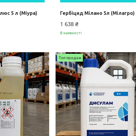
люс 5 л (Міура)
Гербіцид Мілано 5л (Мілагро)
1 638 ₴
В наявності
Топ продаж