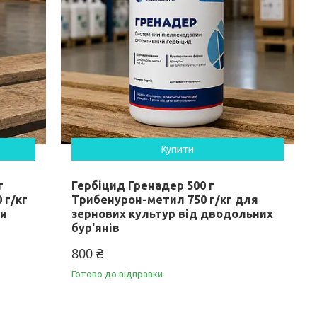
Купити
г
Гербіцид Гренадер 500 г
 г/кг
Трибенурон-метил 750 г/кг для
ти
зернових культур від дводольних
бур'янів
800 ₴
Готово до відправки