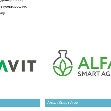
льтурних рослин;
ації.
Альфа Смарт Агро