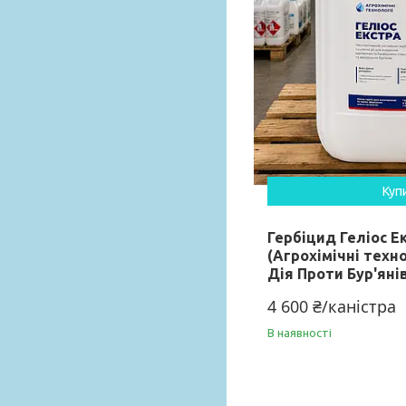
Куп
Гербіцид Геліос Ек
(Агрохімічні техн
Дія Проти Бур'яні
4 600 ₴/каністра
В наявності