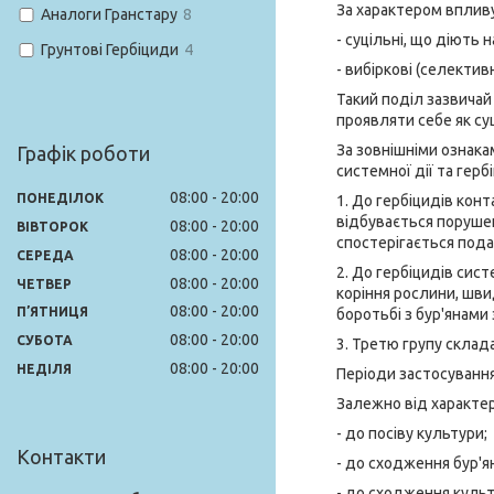
За характером впливу
Аналоги Гранстару
8
- суцільні, що діють н
Грунтові Гербіциди
4
- вибіркові (селектив
Такий поділ зазвичай
проявляти себе як суці
За зовнішніми ознакам
Графік роботи
системної дії та гер
08:00
20:00
ПОНЕДІЛОК
1. До гербіцидів кон
відбувається порушен
08:00
20:00
ВІВТОРОК
спостерігається пода
08:00
20:00
СЕРЕДА
2. До гербіцидів сис
08:00
20:00
ЧЕТВЕР
коріння рослини, шви
08:00
20:00
ПʼЯТНИЦЯ
боротьбі з бур'янам
08:00
20:00
СУБОТА
3. Третю групу склада
08:00
20:00
НЕДІЛЯ
Періоди застосуванн
Залежно від характер
- до посіву культури;
Контакти
- до сходження бур'ян
- до сходження куль