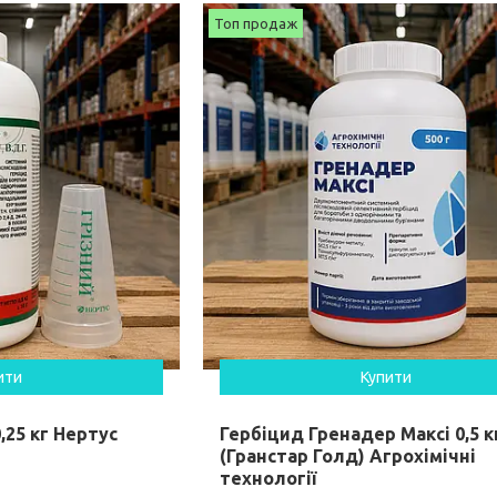
Топ продаж
ити
Купити
,25 кг Нертус
Гербіцид Гренадер Максі 0,5 к
(Гранстар Голд) Агрохімічні
технології