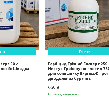
ити
Купити
стра 20 л
Гербіцид Грізний Експерт 250 
ології): Швидка
Нертус Трибенурон-метил 750
в
для соняшнику Express® про
дводольних бур'янів
650 ₴
Готово до відправки