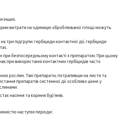
я інших.
і норми витрати на одиницю оброблюваної площі можуть
на три підгрупи: гербіциди контактної дії, гербіциди
тає.
лин при безпосередньому контакті з препаратом. При цьому
ак при використанні контактних гербіцидів часто
мою рослин. Такі препарати, потрапивши на листя та
истання препаратів системної дії особливо цінне у
ослинами.
ає насіння та коріння бур'янів.
инністю наступні періоди: