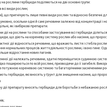
 на рослини гербіциди поділяються на дві основні групи:
а всі види рослин;
ні), що пригнічують лише певні види рослин та відносно безпечні дл
 умовно, оскільки одні й самі речовини залежно від концентрації 
льні, як і вибіркові препарати.
и дії на рослини та способами застосування всі гербіциди діляться 
біциди, що діють на кореневу систему рослин або насіння, що пророс
тактної дії відносяться речовини, що вражають листя і стебла рос
ня нормальних процесів життєдіяльності рослини, і воно гине. Одн
льше відростання нових пагонів.
темної дії належать речовини, здатні переміщатися судинною систе
дко поширюються по всій рослині, призводячи до її загибелі. Викор
и з потужною кореневою системою та багаторічними засміченими р
ють гербіциди, які вносять у ґрунт для знищення насіння, що пророст
я
у дії препарату вносять гербіциди для боротьби з небажаною росл
ів;
турних рослин;