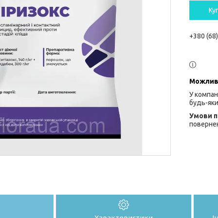
Ку
+380 (68
У компан
будь-яки
повернен
Характеристики
І