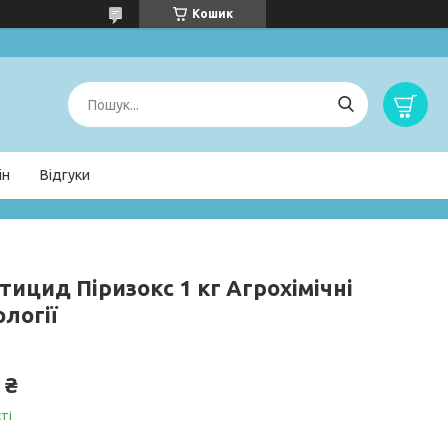
Кошик
ін
Відгуки
тицид Піризокс 1 кг Агрохімічні
логії
 ₴
ті