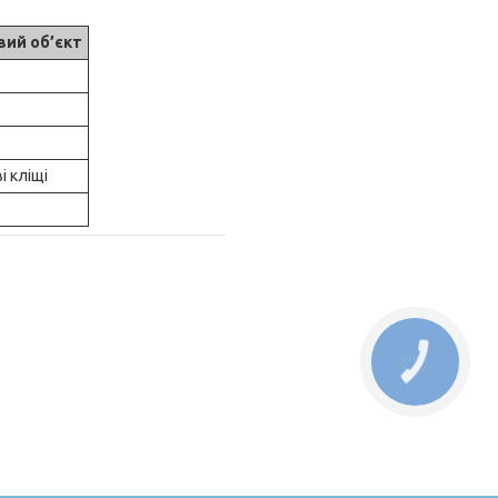
вий об’єкт
і кліщі
КНОПКА
ЗВ'ЯЗКУ