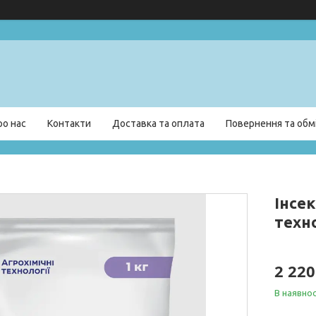
ро нас
Контакти
Доставка та оплата
Повернення та обм
Інсек
техно
2 220
В наявнос