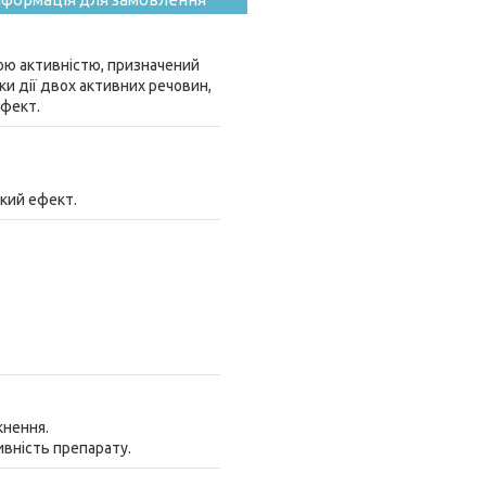
ю активністю, призначений
ки дії двох активних речовин,
ефект.
кий ефект.
кнення.
ивність препарату.