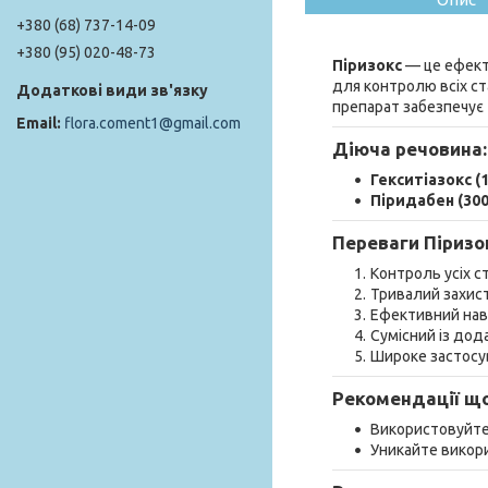
+380 (68) 737-14-09
+380 (95) 020-48-73
Піризокс
— це ефект
для контролю всіх ста
препарат забезпечує 
flora.coment1@gmail.com
Діюча речовина:
Гекситіазокс (1
Піридабен (300 
Переваги Піризо
Контроль усіх ст
Тривалий захист 
Ефективний наві
Сумісний із до
Широке застосув
Рекомендації що
Використовуйт
Уникайте викори