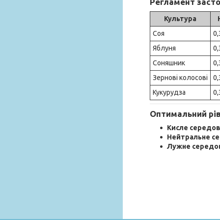
Регламент засто
Культура
Соя
0,
Яблуня
0,
Соняшник
0,
Зернові колосові
0,
Кукурудза
0,
Оптимальний рів
Кисле середови
Нейтральне сер
Лужне середови