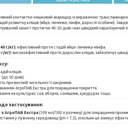
ивний контактно-кишковий акарицид із вираженою трансламінарно
дій розвитку кліщів (яйця, личинки, німфи, дорослі особини). Завдя
тривалий захист протягом 40-50 днів і має швидкий паралізуючий 
40 г/кг):
ефективний проти стадій яйце-личинка-німфа.
г/кг):
високоефективний проти дорослих кліщів, забезпечує швид
ксу:
адій кліщів.
(до 50 днів).
ть при високій чисельності шкідників.
даванням АгроПАВ Екстра для покращення покриття.
ання на культурах: соя, яблуня, соняшник, кукурудза тощо.
до застосування:
е
з АгроПАВ Екстра
(100 мл/100 л розчину) для покращення прони
стання у лужному середовищі (pH > 7,5), оскільки це знижує ефект