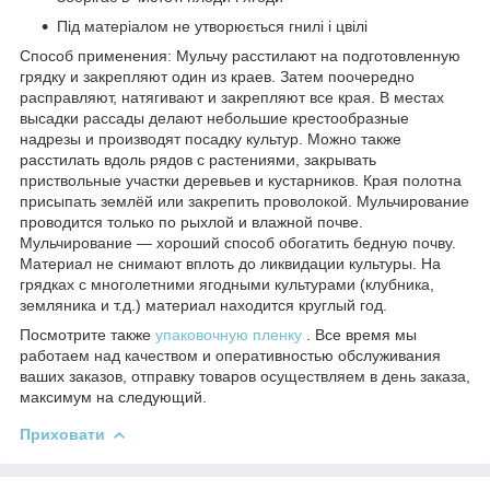
Під матеріалом не утворюється гнилі і цвілі
Способ применения: Мульчу расстилают на подготовленную
грядку и закрепляют один из краев. Затем поочередно
расправляют, натягивают и закрепляют все края. В местах
высадки рассады делают небольшие крестообразные
надрезы и производят посадку культур. Можно также
расстилать вдоль рядов с растениями, закрывать
приствольные участки деревьев и кустарников. Края полотна
присыпать землёй или закрепить проволокой. Мульчирование
проводится только по рыхлой и влажной почве.
Мульчирование ― хороший способ обогатить бедную почву.
Материал не снимают вплоть до ликвидации культуры. На
грядках с многолетними ягодными культурами (клубника,
земляника и т.д.) материал находится круглый год.
Посмотрите также
упаковочную пленку
. Все время мы
работаем над качеством и оперативностью обслуживания
ваших заказов, отправку товаров осуществляем в день заказа,
максимум на следующий.
Приховати