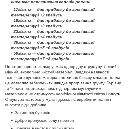
викликає перегрівання коренів рослин
- 17г/кв. м ― дає прибавку до зовнішньої
температурі +2 градуси
- 19г/кв. м ― дає прибавку до зовнішньої
температурі +3 градуси
- 23г/кв. м ― дає прибавку до зовнішньої
температурі +4 градуси
- 30г/кв. м ― дає прибавку до зовнішньої
температурі +5 +6 градусів
- 50г/кв. м ― дає прибавку до зовнішньої
температурі +7 +8 градусів
Полотно чорного кольору, має однорідну структуру. Легкий і
міцний, екологічно чистий матеріал. Завдяки наявності
технічного вуглецю матеріал поглинає більшу кількість тепла,
це дозволяє забезпечити швидке прогрівання грунту. Бур'яни
та їх насіння, знаходячись під чорним мульчуючим
матеріалом не отримують необхідної кількості світла і гинуть.
Структура матеріалу мульчі дозволяє виробляти полив і
вносити рідкі добрива.
Захист від бур'янів
Добре пропускає воду і повітря
Зберігає в чистоті плоди і ягоди