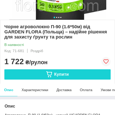
Чорне агроволокно П-90 (1.6*50м) від
GARDEN FLORA (Польща) – надійне рішення
для захисту ґрунту та рослин
В наявності
Код: 71-681
Роздріб
1 722
₴/рулон
Купити
Опис
Характеристики
Доставка
Оплата
Умови п
Опис
Агроволокно П-90 (1.6*50м) - чорний ///GARDEN FLORA