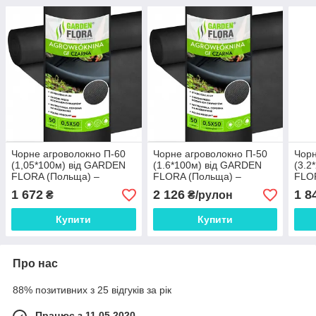
Чорне агроволокно П-60
Чорне агроволокно П-50
Чорн
(1,05*100м) від GARDEN
(1.6*100м) від GARDEN
(3.2
FLORA (Польща) –
FLORA (Польща) –
FLO
професійний захист для
ефективний захист для
ефек
1 672
2 126
1 8
₴
₴/рулон
ваших культур
ваших рослин та ґрунту
ґрун
Купити
Купити
Про нас
88% позитивних з 25 відгуків за рік
Працює з 11.05.2020