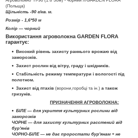
(Польща)
Щільність -90 г/кв. м.
Розмір - 1,6*50 м
Колір ― чорний
Використання агроволокна
GARDEN FLORA
гарантує:
Високий рівень захисту раннього врожаю від
заморозків.
Захист рослин від вітру, граду і шкідників.
Стабільність режиму температури і вологості під
полотном.
Захист від птахів
(ворони,горобці та ін.)
а також
гризунів.
ПРИЗНАЧЕННЯ АГРОВОЛОКНА:
БІЛЕ ― для укриття культурних рослини від
заморозків
ЧОРНЕ ― для захисту культурних расстений від
бур'янів
ЧОРНО-БІЛЕ ― не дає проростати бур'янам + не