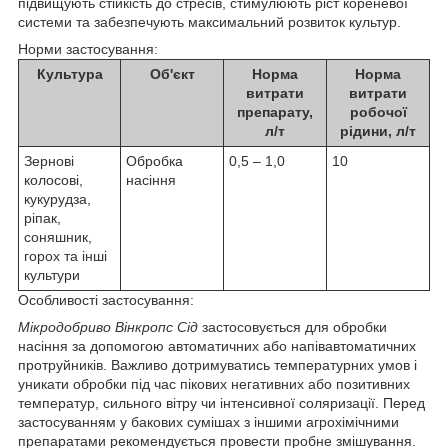
підвищують стійкість до стресів, стимулюють ріст кореневої
системи та забезпечують максимальний розвиток культур.
Норми застосування:
Культура
Об'єкт
Норма
Норма
витрати
витрати
препарату,
робочої
л/т
рідини, л/т
Зернові
Обробка
0,5 – 1,0
10
колосові,
насіння
кукурудза,
ріпак,
соняшник,
горох та інші
культури
Особливості застосування:
Мікродобриво Вінкропс Сід
застосовується для обробки
насіння за допомогою автоматичних або напівавтоматичних
протруйників. Важливо дотримуватись температурних умов і
уникати обробки під час пікових негативних або позитивних
температур, сильного вітру чи інтенсивної соляризації. Перед
застосуванням у бакових сумішах з іншими агрохімічними
препаратами рекомендується провести пробне змішування.