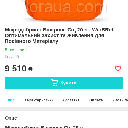
Мікродобриво Вінкропс Сід 20 л - WinBRel:
Оптимальний Захист та Живлення для
Посівного Матеріалу
В наявності
Роздріб
9 510
₴
Купити
Опис
Характеристики
Доставка
Оплата
Умови п
Опис
Мікродобриво Вінкропс Сід 20 л: