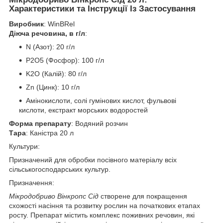
Характеристики та Інструкції Із Застосування
Виробник
: WinBRel
Діюча речовина, в г/л
:
N (Азот): 20 г/л
P2O5 (Фосфор): 100 г/л
K2O (Калій): 80 г/л
Zn (Цинк): 10 г/л
Амінокислоти, солі гумінових кислот, фульвові
кислоти, екстракт морських водоростей
Форма препарату
: Водяний розчин
Тара
: Каністра 20 л
Культури:
Призначений для обробки посівного матеріалу всіх
сільськогосподарських культур.
Призначення:
Мікродобриво Вінкропс Сід
створене для покращення
схожості насіння та розвитку рослин на початкових етапах
росту. Препарат містить комплекс поживних речовин, які