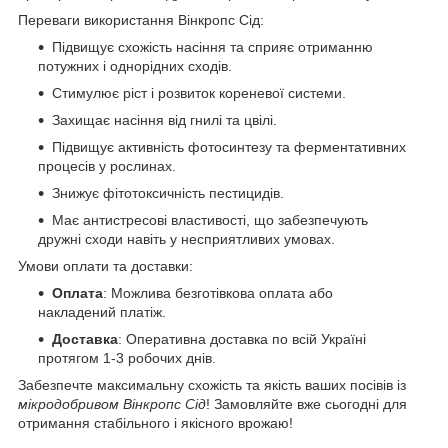
Переваги використання Вінкропс Сід:
Підвищує схожість насіння та сприяє отриманню
потужних і однорідних сходів.
Стимулює ріст і розвиток кореневої системи.
Захищає насіння від гнилі та цвілі.
Підвищує активність фотосинтезу та ферментативних
процесів у рослинах.
Знижує фітотоксичність пестицидів.
Має антистресові властивості, що забезпечують
дружні сходи навіть у несприятливих умовах.
Умови оплати та доставки:
Оплата
: Можлива безготівкова оплата або
накладений платіж.
Доставка
: Оперативна доставка по всій Україні
протягом 1-3 робочих днів.
Забезпечте максимальну схожість та якість ваших посівів із
мікродобривом Вінкропс Сід
! Замовляйте вже сьогодні для
отримання стабільного і якісного врожаю!