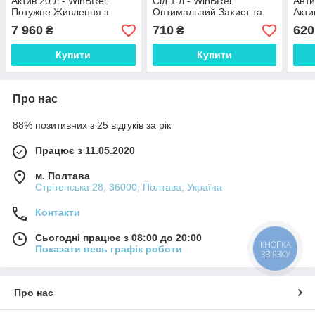
Актив 20 л - WinBRel:
Сід 1 л - WinBRel:
Анти
Потужне Живлення з
Оптимальний Захист та
Акти
Азотом, Фосфором та
Живлення для Посівного
Захи
7 960
710
620
₴
₴
Калієм для Всіх Культур
Матеріалу
Стре
Купити
Купити
Про нас
88% позитивних з 25 відгуків за рік
Працює з 11.05.2020
м. Полтава
Стрітенська 28, 36000, Полтава, Україна
Контакти
Сьогодні працює з 08:00 до 20:00
КНОПКА
Показати весь графік роботи
ЗВ'ЯЗКУ
Про нас