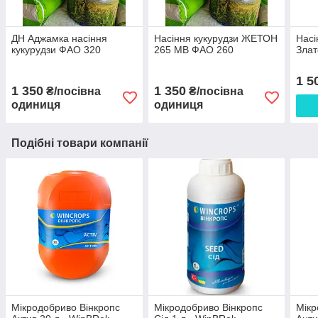
ДН Аджамка насіння
Насіння кукурудзи ЖЕТОН
Насі
кукурудзи ФАО 320
265 МВ ФАО 260
Злат
1 5
1 350
1 350
₴/посівна
₴/посівна
одиниця
одиниця
Подібні товари компанії
Мікродобриво Вінкропс
Мікродобриво Вінкропс
Мікр