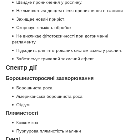
Швидке проникнення у рослину.
Не змивається дощем після проникнення в тканини.
Захищає новий приріст.
Скорочує кількість обробок.
Не викликає фітотоксичності при дотриманні
регламенту.
Підходить для інтегрованих систем захисту рослин.
Забезпечує тривалий захисний ефект.
Спектр дії
Борошнисторосяні захворювання
Борошниста роса
Американська борошниста роса
Оїдіум
Плямистості
Коккомікоз
Пурпурова плямистість малини
Гнилі