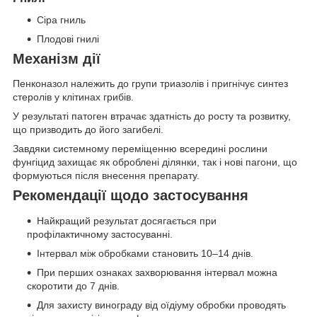
Сіра гниль
Плодові гнилі
Механізм дії
Пенконазол належить до групи триазолів і пригнічує синтез
стеролів у клітинах грибів.
У результаті патоген втрачає здатність до росту та розвитку,
що призводить до його загибелі.
Завдяки системному переміщенню всередині рослини
фунгіцид захищає як оброблені ділянки, так і нові пагони, що
формуються після внесення препарату.
Рекомендації щодо застосування
Найкращий результат досягається при
профілактичному застосуванні.
Інтервал між обробками становить 10–14 днів.
При перших ознаках захворювання інтервал можна
скоротити до 7 днів.
Для захисту винограду від оїдіуму обробки проводять