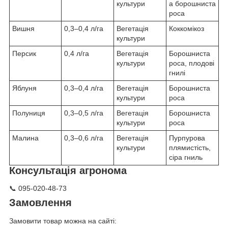
культури
а борошниста
роса
Вишня
0,3–0,4 л/га
Вегетація
Коккомікоз
культури
Персик
0,4 л/га
Вегетація
Борошниста
культури
роса, плодові
гнилі
Яблуня
0,3–0,4 л/га
Вегетація
Борошниста
культури
роса
Полуниця
0,3–0,5 л/га
Вегетація
Борошниста
культури
роса
Малина
0,3–0,6 л/га
Вегетація
Пурпурова
культури
плямистість,
сіра гниль
Консультація агронома
📞 095-020-48-73
Замовлення
Замовити товар можна на сайті: