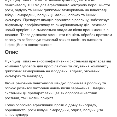
пенконазолу 100 г/л для ефективного контролю борошнистої
роси, оїдіуму та інших грибкових захворювань на винограді,
яблуні, смородині, полуниці, малині, огірках та інших
культурах. Препарат швидко проникає в рослину, забезпечує
лікувальну, профілактичну та викорінювальну дію, захищає
новий приріст і не змивається опадами після проникнення в
тканини. Топаз дозволяє зменшити кількість обробок протягом
сезону та забезпечує тривалий захист навіть за високого
інфекційного навантаження.
Опис
Фунгіцид Топаз — високоефективний системний препарат від
компанії Syngenta для профілактики та лікування комплексу
грибкових захворювань на плодових, ягідних, овочевих
культурах та винограді.
Діюча речовина пенконазол швидко проникає в рослину та
блокує розвиток патогенів навіть після зараження. Завдяки
системній дії препарат захищає як оброблені частини
рослини, так і новий приріст.
Топаз особливо ефективний проти оїдіуму винограду,
борошнистої роси яблуні, смородини, огірків, полуниці та
інших культур.