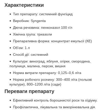
Характеристики
Тип препарату: системний фунгіцид
Виробник: Syngenta
Діюча речовина: пенконазол 100 г/л
Хімічна група: триазоли
Препаративна форма: концентрат емульсії (КЕ)
Об’єм: 1 л
Спосіб дії: системний
Культури: виноград, яблуня, огірки, смородина,
полуниця, малина, персик, вишня
Норма витрати препарату: 0,125–0,6 л/га
Норма робочого розчину: 300–400 л/га (польові
культури), 800–1200 л/га (сади)
Переваги препарату
Ефективний контроль борошнистої роси та оїдіуму.
Профілактична, лікувальна та викорінювальна дія.