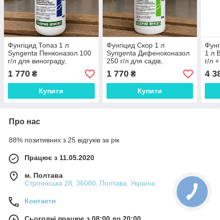
Фунгіцид Топаз 1 л
Фунгіцид Скор 1 л
Фунг
Syngenta Пенконазол 100
Syngenta Дифеноконазол
1 л 
г/л для винограду,
250 г/л для садів,
г/л 
плодових та ягідних
овочевих культур та
250 
1 770
1 770
4 3
₴
₴
культур від борошнистої
картоплі від парші,
ягід
роси та оїдіуму
борошнистої роси та
тран
Купити
Купити
альтернарі
Про нас
88% позитивних з 25 відгуків за рік
Працює з 11.05.2020
м. Полтава
Стрітенська 28, 36000, Полтава, Україна
Контакти
Сьогодні працює з 08:00 до 20:00