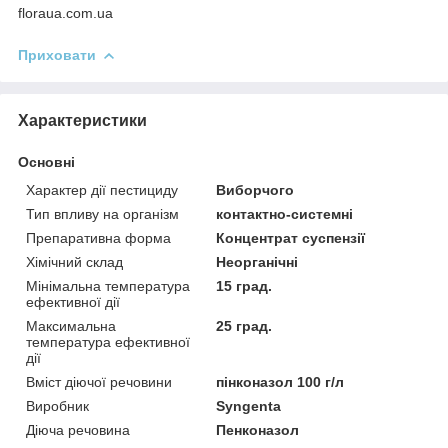
floraua.com.ua
Приховати
Характеристики
Основні
Характер дії пестициду
Виборчого
Тип впливу на організм
контактно-системні
Препаративна форма
Концентрат суспензії
Хімічний склад
Неорганічні
Мінімальна температура
15 град.
ефективної дії
Максимальна
25 град.
температура ефективної
дії
Вміст діючої речовини
пінконазол 100 г/л
Виробник
Syngenta
Діюча речовина
Пенконазол