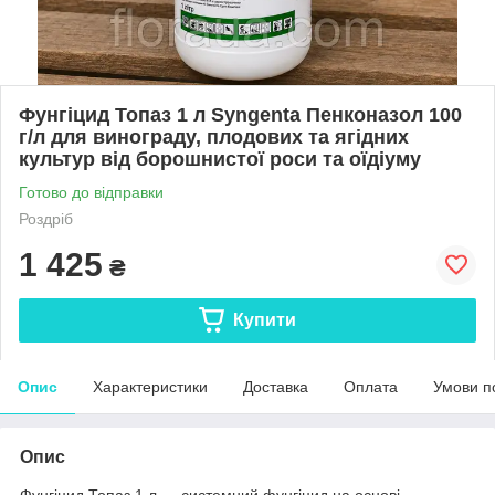
Фунгіцид Топаз 1 л Syngenta Пенконазол 100
г/л для винограду, плодових та ягідних
культур від борошнистої роси та оїдіуму
Готово до відправки
Роздріб
1 425
₴
Купити
Опис
Характеристики
Доставка
Оплата
Умови п
Опис
Фунгіцид Топаз 1 л — системний фунгіцид на основі