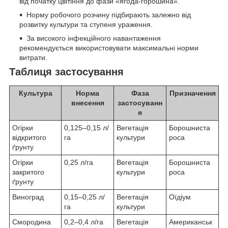
від початку цвітіння до фази «ягода-горошина».
Норму робочого розчину підбирають залежно від
розвитку культури та ступеня ураження.
За високого інфекційного навантаження
рекомендується використовувати максимальні норми
витрати.
Таблиця застосування
Культура
Норма
Фаза
Призначення
внесення
застосуванн
я
Огірки
0,125–0,15 л/
Вегетація
Борошниста
відкритого
га
культури
роса
ґрунту
Огірки
0,25 л/га
Вегетація
Борошниста
закритого
культури
роса
ґрунту
Виноград
0,15–0,25 л/
Вегетація
Оїдіум
га
культури
Смородина
0,2–0,4 л/га
Вегетація
Американськ