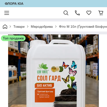
ФЛОРА ЮА
Товари
Мікродобрива
Фіто М 10л (Ґрунтовий Біофун
Топ продажів