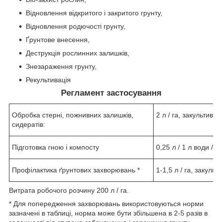
Відновлення відкритого і закритого грунту,
Відновлення родючості грунту,
Ґрунтове внесення,
Деструкція рослинних залишків,
Знезараження грунту,
Рекультивація
Регламент застосування
Обробка стерні, пожнивних залишків,
2 л / га, закультиви
сидератів:
Підготовка гною і компосту
0,25 л / 1 л води / 
Профілактика ґрунтових захворювань *
1-1,5 л / га, закуль
Витрата робочого розчину 200 л / га.
* Для попередження захворювань використовуються норми
зазначені в таблиці, норма може бути збільшена в 2-5 разів в