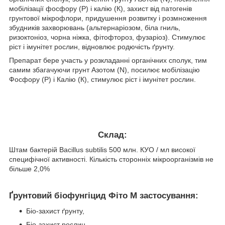
мобілізації фосфору (Р) і калію (К), захист від патогенів
грунтової мікрофлори, придушення розвитку і розмноження
збудників захворювань (альтернаріозом, біла гниль,
ризоктоніоз, чорна ніжка, фітофтороз, фузаріоз). Стимулює
ріст і імунітет рослин, відновлює родючість ґрунту.
Препарат бере участь у розкладанні органічних сполук, тим
самим збагачуючи грунт Азотом (N), посилює мобілізацію
Фосфору (Р) і Калію (К), стимулює ріст і імунітет рослин.
Склад:
Штам бактерій Bacillus subtilis 500 млн. КУО / мл високої
специфічної активності. Кількість сторонніх мікроорганізмів не
більше 2,0%
Ґрунтовий біофунгіцид Фіто М застосування:
Біо-захист ґрунту,
Біо-захист рослин,