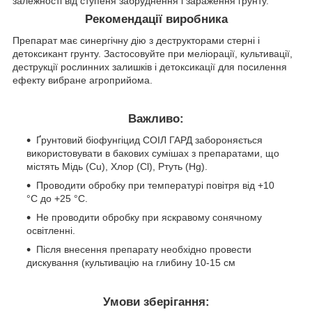
залежності від ступеня забруднення і зараження грунту.
Рекомендації виробника
Препарат має синергічну дію з деструкторами стерні і
детоксикант грунту. Застосовуйте при меліорації, культивації,
деструкції рослинних залишків і детоксикації для посилення
ефекту вибране агроприйома.
Важливо:
Ґрунтовий біофунгіцид СОІЛ ГАРД забороняється
використовувати в бакових сумішах з препаратами, що
містять Мідь (Cu), Хлор (Cl), Ртуть (Hg).
Проводити обробку при температурі повітря від +10
°С до +25 °С.
Не проводити обробку при яскравому сонячному
освітленні.
Після внесення препарату необхідно провести
дискування (культивацію на глибину 10-15 см
Умови зберігання: