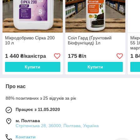
Мікродобриво Сірка 200
Соіл Гард (Ґрунтовий
Мікр
10 л
Біофунгіцид) 1л
55 1
марг
живл
1 440
175
1 8
₴/каністра
₴/л
овоч
саді
Купити
Купити
Про нас
88% позитивних з 25 відгуків за рік
Працює з 11.05.2020
м. Полтава
Стрітенська 28, 36000, Полтава, Україна
Контакти