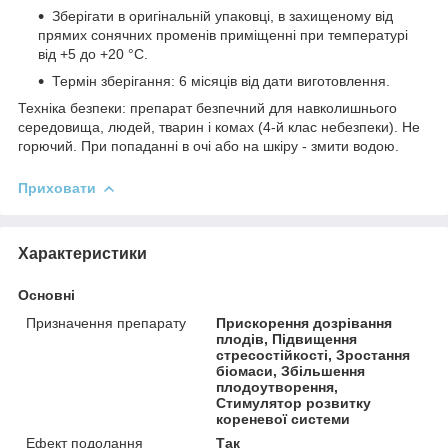
Зберігати в оригінальній упаковці, в захищеному від
прямих сонячних променів приміщенні при температурі
від +5 до +20 °С.
Термін зберігання: 6 місяців від дати виготовлення.
Техніка безпеки: препарат безпечний для навколишнього
середовища, людей, тварин і комах (4-й клас небезпеки). Не
горючий. При попаданні в очі або на шкіру - змити водою.
Приховати
Характеристики
Основні
Призначення препарату
Прискорення дозрівання
плодів, Підвищення
стресостійкості, Зростання
біомаси, Збільшення
плодоутворення,
Стимулятор розвитку
кореневої системи
Ефект подолання
Так