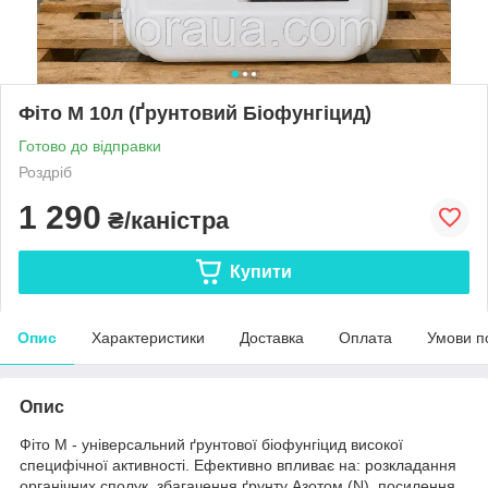
Фіто М 10л (Ґрунтовий Біофунгіцид)
Готово до відправки
Роздріб
1 290
₴/каністра
Купити
Опис
Характеристики
Доставка
Оплата
Умови п
Опис
Фіто М - універсальний ґрунтової біофунгіцид високої
специфічної активності. Ефективно впливає на: розкладання
органічних сполук, збагачення ґрунту Азотом (N), посилення