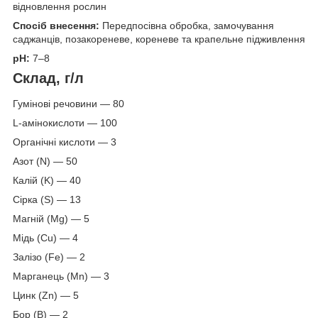
відновлення рослин
Спосіб внесення:
Передпосівна обробка, замочування
саджанців, позакореневе, кореневе та крапельне підживлення
рН:
7–8
Склад, г/л
Гумінові речовини — 80
L-амінокислоти — 100
Органічні кислоти — 3
Азот (N) — 50
Калій (K) — 40
Сірка (S) — 13
Магній (Mg) — 5
Мідь (Cu) — 4
Залізо (Fe) — 2
Марганець (Mn) — 3
Цинк (Zn) — 5
Бор (B) — 2