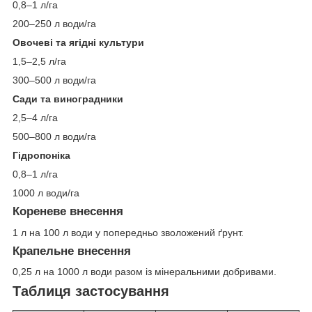
0,8–1 л/га
200–250 л води/га
Овочеві та ягідні культури
1,5–2,5 л/га
300–500 л води/га
Сади та виноградники
2,5–4 л/га
500–800 л води/га
Гідропоніка
0,8–1 л/га
1000 л води/га
Кореневе внесення
1 л на 100 л води у попередньо зволожений ґрунт.
Крапельне внесення
0,25 л на 1000 л води разом із мінеральними добривами.
Таблиця застосування