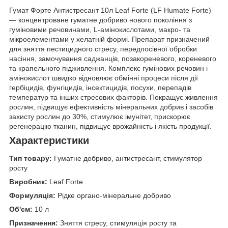
Гумат Форте Антистресант 10л Leaf Forte (LF Humate Forte)
— концентроване гуматне добриво нового покоління з
гуміновими речовинами, L-амінокислотами, макро- та
мікроелементами у хелатній формі. Препарат призначений
для зняття пестицидного стресу, передпосівної обробки
насіння, замочування саджанців, позакореневого, кореневого
та крапельного підживлення. Комплекс гумінових речовин і
амінокислот швидко відновлює обмінні процеси після дії
гербіцидів, фунгіцидів, інсектицидів, посухи, перепадів
температур та інших стресових факторів. Покращує живлення
рослин, підвищує ефективність мінеральних добрив і засобів
захисту рослин до 30%, стимулює імунітет, прискорює
регенерацію тканин, підвищує врожайність і якість продукції.
Характеристики
Тип товару:
Гуматне добриво, антистресант, стимулятор
росту
Виробник:
Leaf Forte
Формуляція:
Рідке органо-мінеральне добриво
Об'єм:
10 л
Призначення:
Зняття стресу, стимуляція росту та