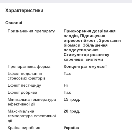
Характеристики
Основні
Призначення препарату
Прискорення дозрівання
плодів, Підвищення
стресостійкості, Зростання
біомаси, Збільшення
плодоутворення,
Стимулятор розвитку
кореневої системи
Препаративна форма
Концентрат емульсії
Ефект подолання
Так
стресових факторів
Ефект пестициду
Ні
Ефект добрива
Так
Мінімальна температура
15 град.
ефективної дії
Максимальна
20 град.
температура ефективної
дії
Країна виробник
Україна