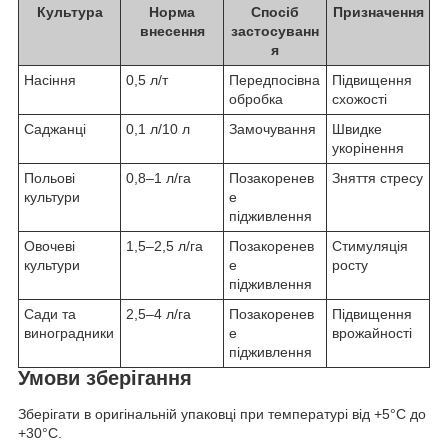
Культура
Норма
Спосіб
Призначення
внесення
застосуванн
я
Насіння
0,5 л/т
Передпосівна
Підвищення
обробка
схожості
Саджанці
0,1 л/10 л
Замочування
Швидке
укорінення
Польові
0,8–1 л/га
Позакоренев
Зняття стресу
культури
е
підживлення
Овочеві
1,5–2,5 л/га
Позакоренев
Стимуляція
культури
е
росту
підживлення
Сади та
2,5–4 л/га
Позакоренев
Підвищення
виноградники
е
врожайності
підживлення
Умови зберігання
Зберігати в оригінальній упаковці при температурі від +5°C до
+30°C.