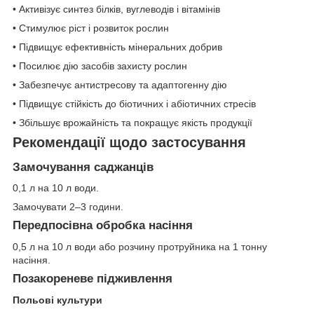
• Активізує синтез білків, вуглеводів і вітамінів
• Стимулює ріст і розвиток рослин
• Підвищує ефективність мінеральних добрив
• Посилює дію засобів захисту рослин
• Забезпечує антистресову та адаптогенну дію
• Підвищує стійкість до біотичних і абіотичних стресів
• Збільшує врожайність та покращує якість продукції
Рекомендації щодо застосування
Замочування саджанців
0,1 л на 10 л води.
Замочувати 2–3 години.
Передпосівна обробка насіння
0,5 л на 10 л води або розчину протруйника на 1 тонну
насіння.
Позакореневе підживлення
Польові культури