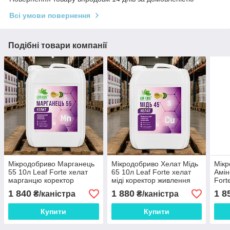
Всі умови повернення
Подібні товари компанії
Мікродобриво Марганець
Мікродобриво Хелат Мідь
Мікр
55 10л Leaf Forte хелат
65 10л Leaf Forte хелат
Амін
марганцю коректор
міді коректор живлення
Fort
живлення для польових,
для польових, овочевих,
для 
1 840
1 880
1 8
₴/каністра
₴/каністра
овочевих, ягідних культур,
плодово-ягідних культур,
та б
садів і виногра
садів і ви
Купити
Купити