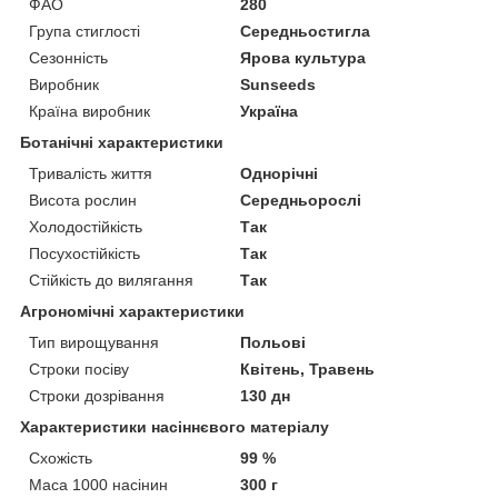
ФАО
280
Група стиглості
Середньостигла
Сезонність
Ярова культура
Виробник
Sunseeds
Країна виробник
Україна
Ботанічні характеристики
Тривалість життя
Однорічні
Висота рослин
Середньорослі
Холодостійкість
Так
Посухостійкість
Так
Стійкість до вилягання
Так
Агрономічні характеристики
Тип вирощування
Польові
Строки посіву
Квітень, Травень
Строки дозрівання
130 дн
Характеристики насіннєвого матеріалу
Схожість
99 %
Маса 1000 насінин
300 г