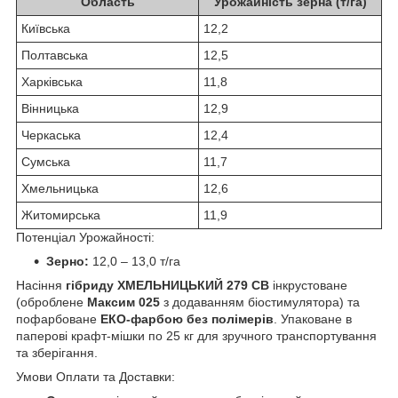
Область
Урожайність зерна (т/га)
Київська
12,2
Полтавська
12,5
Харківська
11,8
Вінницька
12,9
Черкаська
12,4
Сумська
11,7
Хмельницька
12,6
Житомирська
11,9
Потенціал Урожайності:
Зерно:
12,0 – 13,0 т/га
Насіння
гібриду ХМЕЛЬНИЦЬКИЙ 279 СВ
інкрустоване
(оброблене
Максим 025
з додаванням біостимулятора) та
пофарбоване
ЕКО-фарбою без полімерів
. Упаковане в
паперові крафт-мішки по 25 кг для зручного транспортування
та зберігання.
Умови Оплати та Доставки: