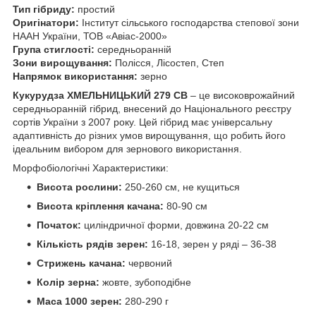
Тип гібриду:
простий
Оригінатори:
Інститут сільського господарства степової зони
НААН України, ТОВ «Авіас-2000»
Група стиглості:
середньоранній
Зони вирощування:
Полісся, Лісостеп, Степ
Напрямок використання:
зерно
Кукурудза ХМЕЛЬНИЦЬКИЙ 279 СВ
– це високоврожайний
середньоранній гібрид, внесений до Національного реєстру
сортів України з 2007 року. Цей гібрид має універсальну
адаптивність до різних умов вирощування, що робить його
ідеальним вибором для зернового використання.
Морфобіологічні Характеристики:
Висота рослини:
250-260 см, не кущиться
Висота кріплення качана:
80-90 см
Початок:
циліндричної форми, довжина 20-22 см
Кількість рядів зерен:
16-18, зерен у ряді – 36-38
Стрижень качана:
червоний
Колір зерна:
жовте, зубоподібне
Маса 1000 зерен:
280-290 г