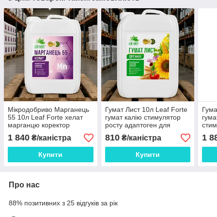
Мікродобриво Марганець
Гумат Лист 10л Leaf Forte
Гума
55 10л Leaf Forte хелат
гумат калію стимулятор
гума
марганцю коректор
росту адаптоген для
стим
живлення для польових,
зернових, бобових,
і мо
1 840
810
1 8
₴/каністра
₴/каністра
овочевих, ягідних культур,
овочевих, ягідних та
соня
садів і виногра
плодових культур
поль
Купити
Купити
Про нас
88% позитивних з 25 відгуків за рік