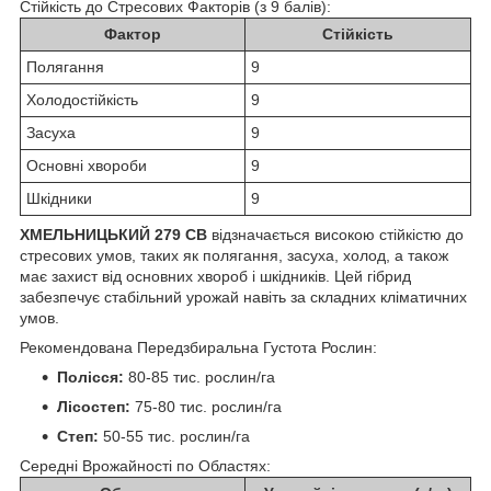
Стійкість до Стресових Факторів (з 9 балів):
Фактор
Стійкість
Полягання
9
Холодостійкість
9
Засуха
9
Основні хвороби
9
Шкідники
9
ХМЕЛЬНИЦЬКИЙ 279 СВ
відзначається високою стійкістю до
стресових умов, таких як полягання, засуха, холод, а також
має захист від основних хвороб і шкідників. Цей гібрид
забезпечує стабільний урожай навіть за складних кліматичних
умов.
Рекомендована Передзбиральна Густота Рослин:
Полісся:
80-85 тис. рослин/га
Лісостеп:
75-80 тис. рослин/га
Степ:
50-55 тис. рослин/га
Середні Врожайності по Областях: