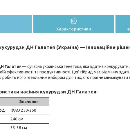
Характеристики
І
 кукурудзи ДН Галатея (Україна) —
Інноваційне ріше
ДН Галатея
— сучасна українська генетика, яка здатна конкурувати
оїй ефективності та продуктивності. Цей гібрид має відмінну здат
що робить його ідеальним вибором для тих, хто прагне мінімізувати
ристики насіння кукурудзи ДН Галатея:
Значення
іод
ФАО 250-260
240 см
33-38 см