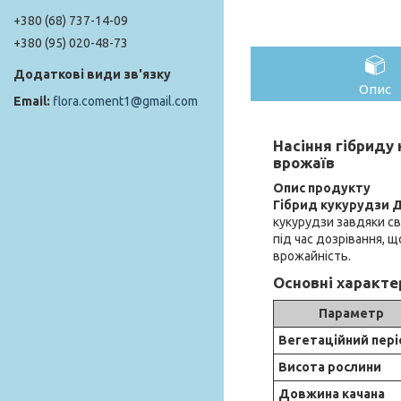
+380 (68) 737-14-09
+380 (95) 020-48-73
Опис
flora.coment1@gmail.com
Насіння гібриду
врожаїв
Опис продукту
Гібрид кукурудзи 
кукурудзи завдяки св
під час дозрівання, 
врожайність.
Основні характе
Параметр
Вегетаційний пер
Висота рослини
Довжина качана