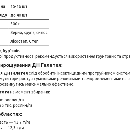
рна
15-16 шт
ряду
до 40 шт
300 г
Зерно, крупа, силос
Лісостеп, Степ
д бур'янів
ї продуктивності рекомендується використання ґрунтових та стра
вирощування ДН Галатея:
ня ДН Галатея
слід обробити інсектицидним протруйником системн
мулятори росту з гуміновими речовинами та мікроелементами на ос
розвинутись максимально ефективно.
тота
на момент збирання:
с. рослин/га
5 тис. рослин/га
областях:
сть — 12,7 т/га
ь — 12,3 т/га