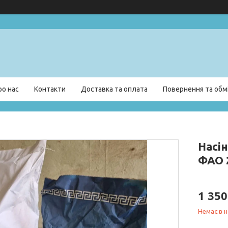
ро нас
Контакти
Доставка та оплата
Повернення та обм
Насі
ФАО 
1 35
Немає в н