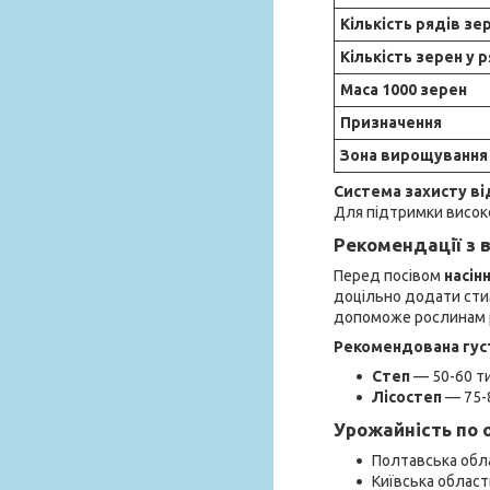
Кількість рядів зе
Кількість зерен у 
Маса 1000 зерен
Призначення
Зона вирощування
Система захисту ві
Для підтримки високо
Рекомендації з 
Перед посівом
насін
доцільно додати сти
допоможе рослинам 
Рекомендована гус
Степ
— 50-60 ти
Лісостеп
— 75-8
Урожайність по 
Полтавська обла
Київська област