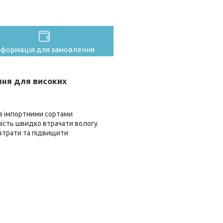
нформація для замовлення
ння для високих
 з імпортними сортами
ність швидко втрачати вологу
 втрати та підвищити