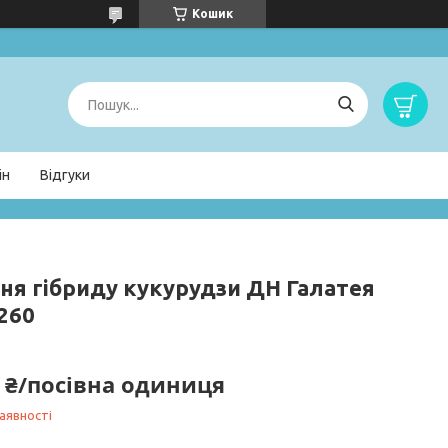
Кошик
ін
Відгуки
ння гібриду кукурудзи ДН Галатея
260
0 ₴/посівна одиниця
аявності