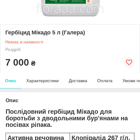
Гербіцид Мікадо 5 л (Галера)
Немає в наявності
Роздріб
7 000
₴
Опис
Характеристики
Доставка
Оплата
Умови п
Опис
Послідовний гербіцид Мікадо для
боротьби з дводольними бур'янами на
посівах ріпака.
Активна речовина
Клопіралід 267 г/л,