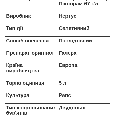
Піклорам 67 г/л
Виробник
Нертус
Тип дії
Селетивний
Спосіб внесення
Послідовний
Препарат оригінал
Галера
Країна
Европа
виробництва
Тарна одиниця
5 л
Культура
Рапс
Тип конрольованих
Двудольні
бур'янів