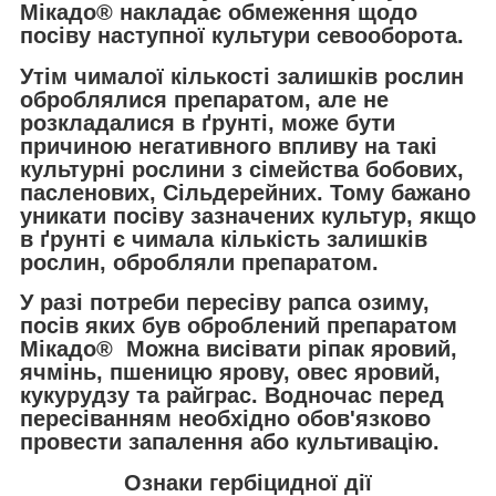
Мікадо® накладає обмеження щодо
посіву наступної культури севооборота.
Утім чималої кількості залишків рослин
оброблялися препаратом, але не
розкладалися в ґрунті, може бути
причиною негативного впливу на такі
культурні рослини з сімейства бобових,
пасленових, Сільдерейних. Тому бажано
уникати посіву зазначених культур, якщо
в ґрунті є чимала кількість залишків
рослин, обробляли препаратом.
У разі потреби пересіву рапса озиму,
посів яких був оброблений препаратом
Мікадо® Можна висівати ріпак яровий,
ячмінь, пшеницю ярову, овес яровий,
кукурудзу та райграс. Водночас перед
пересіванням необхідно обов'язково
провести запалення або культивацію.
Ознаки гербіцидної дії