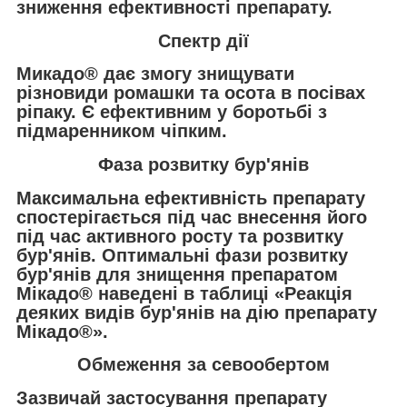
зниження ефективності препарату.
Спектр дії
Микадо® дає змогу знищувати
різновиди ромашки та осота в посівах
ріпаку. Є ефективним у боротьбі з
підмаренником чіпким.
Фаза розвитку бур'янів
Максимальна ефективність препарату
спостерігається під час внесення його
під час активного росту та розвитку
бур'янів. Оптимальні фази розвитку
бур'янів для знищення препаратом
Мікадо® наведені в таблиці «Реакція
деяких видів бур'янів на дію препарату
Мікадо®».
Обмеження за севообертом
Зазвичай застосування препарату