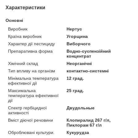
Характеристики
Основні
Виробник
Нертус
Країна виробник
Угорщина
Характер дії пестициду
Виборчого
Препаративна форма
Водно-суспензійний
концентрат
Хімічний склад
Неорганічні
Тип впливу на організм
контактно-системні
Мінімальна температура
12 град.
ефективної дії
Максимальна
25 град.
температура ефективної
дії
Спектр гербіцидної
Двудольные
активності
Вміст діючої речовини
Клопиралид 267 г/л,
Пиклорам 67 г/л
Оброблювані культури.
Кукурудза