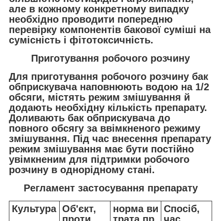
але в кожному конкретному випадку
необхідно проводити попередню
перевірку компонентів бакової суміші на
сумісність і фітотоксичність.
Приготування робочого розчину
Для приготування робочого розчину бак
обприскувача наповнюють водою на 1/2
обсяги, містять режим змішування й
додають необхідну кількість препарату.
Доливають бак обприскувача до
повного обсягу за ввімкненого режиму
змішування. Під час внесення препарату
режим змішування має бути постійно
увімкненим для підтримки робочого
розчину в однорідному стані.
Регламент застосування препарату
Культура
Об'єкт,
норма ви
Спосіб,
проти
трата пр
час