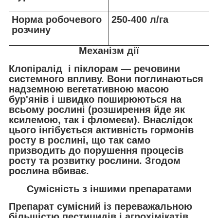
Норма робочевого
250-400 л/га
розчину
Механізм дії
Клопіралід і піклорам — речовини
системного впливу. Вони поглинаються
надземною вегетативною масою
бур'янів і швидко поширюються на
всьому рослині (розширення йде як
ксилемою, так і фломеєм). Внаслідок
цього інгібується активність гормонів
росту в рослині, що так само
призводить до порушення процесів
росту та розвитку рослини. Згодом
рослина вбиває.
Сумісність з іншими препаратами
Препарат сумісний із переважальною
більшістю пестицидів і агрохімікатів,