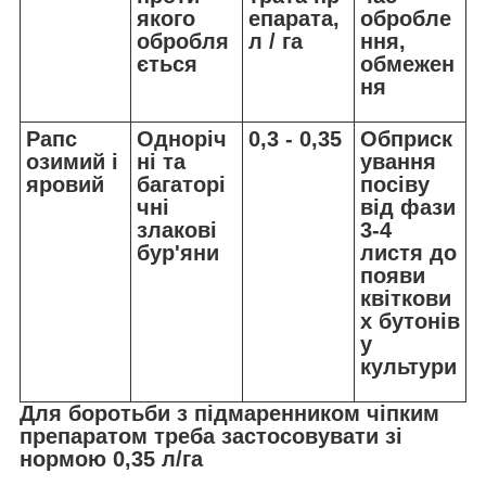
якого
епарата,
обробле
обробля
л / га
ння,
ється
обмежен
ня
Рапс
Одноріч
0,3 - 0,35
Обприск
озимий і
ні та
ування
яровий
багаторі
посіву
чні
від фази
злакові
3-4
бур'яни
листя до
появи
квіткови
х бутонів
у
культури
Для боротьби з підмаренником чіпким
препаратом треба застосовувати зі
нормою 0,35 л/га