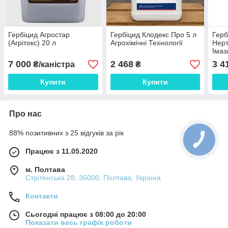
Гербіцид Агростар
Гербіцид Клодекс Про 5 л
Герб
(Агрітокс) 20 л
Агрохімічні Технології
Нерт
Імаз
соня
7 000
2 468
3 4
₴/каністра
₴
прот
Купити
Купити
Про нас
88% позитивних з 25 відгуків за рік
Працює з 11.05.2020
м. Полтава
Стрітенська 28, 36000, Полтава, Україна
Контакти
Сьогодні працює з 08:00 до 20:00
Показати весь графік роботи