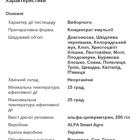
Характеристики
Основні
Характер дії пестициду
Виборчого
Препаративна форма
Концентрат емульсії
Шкідливий об'єкт
Довгоносик, Шкідлива
черепашка, Колорадський
жук, Клоп, Хрестоцвіті
блішки, Листовійки, Молі,
Плодожерки, Бурякова
блошко, Совка, Попелиця,
Тріпс, Цикадка, Квіткоїд,
П'явиця
Хімічний склад
Неорганічні
Мінімальна температура
15 град.
ефективної дії
Максимальна
25 град.
температура ефективної
дії
Вміст діючої речовини
альфа-циперметрин, 200 г/л
Виробник
ALFA Smart Agro
Країна виробник
Україна
Оброблювані культури.
Виноград, Соя, Горох,