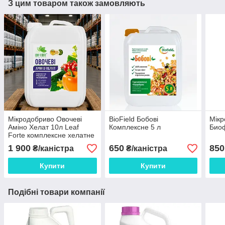
З цим товаром також замовляють
Мікродобриво Овочеві
BioField Бобові
Мікр
Аміно Хелат 10л Leaf
Комплексне 5 л
Био
Forte комплексне хелатне
добриво для овочевих
1 900
650
850
₴/каністра
₴/каністра
культур, позакореневого,
кореневого та пер
Купити
Купити
Подібні товари компанії