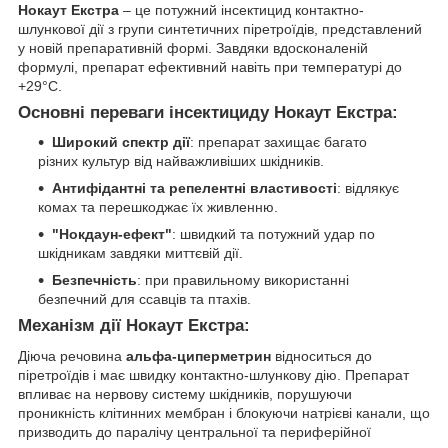
Нокаут Екстра
– це потужний інсектицид контактно-
шлункової дії з групи синтетичних піретроїдів, представлений
у новій препаративній формі. Завдяки вдосконаленій
формулі, препарат ефективний навіть при температурі до
+29°C.
Основні переваги інсектициду Нокаут Екстра:
Широкий спектр дії
: препарат захищає багато
різних культур від найважливіших шкідників.
Антифідантні та репелентні властивості
: відлякує
комах та перешкоджає їх живленню.
"Нокдаун-ефект"
: швидкий та потужний удар по
шкідникам завдяки миттєвій дії.
Безпечність
: при правильному використанні
безпечний для ссавців та птахів.
Механізм дії Нокаут Екстра:
Діюча речовина
альфа-циперметрин
відноситься до
піретроїдів і має швидку контактно-шлункову дію. Препарат
впливає на нервову систему шкідників, порушуючи
проникність клітинних мембран і блокуючи натрієві канали, що
призводить до паралічу центральної та периферійної