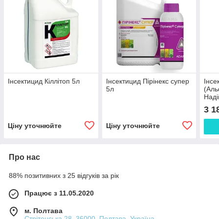
Інсектицид Кіллітоп 5л
Інсектицид Пірінекс супер
Інсе
5л
(Аль
Наді
від 
3 1
Імід
Аль
Ціну уточнюйте
Ціну уточнюйте
г/л
Про нас
88% позитивних з 25 відгуків за рік
Працює з 11.05.2020
м. Полтава
Стрітенська 28, 36000, Полтава, Україна