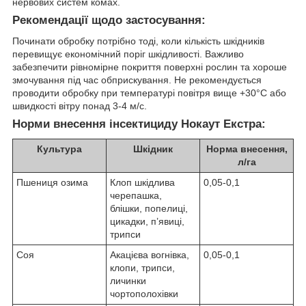
нервових систем комах.
Рекомендації щодо застосування:
Починати обробку потрібно тоді, коли кількість шкідників
перевищує економічний поріг шкідливості. Важливо
забезпечити рівномірне покриття поверхні рослин та хороше
змочування під час обприскування. Не рекомендується
проводити обробку при температурі повітря вище +30°C або
швидкості вітру понад 3-4 м/с.
Норми внесення інсектициду Нокаут Екстра:
Культура
Шкідник
Норма внесення,
л/га
Пшениця озима
Клоп шкідлива
0,05-0,1
черепашка,
блішки, попелиці,
цикадки, п’явиці,
трипси
Соя
Акацієва вогнівка,
0,05-0,1
клопи, трипси,
личинки
чортополохівки