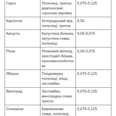
Горох
Попелиці, трипси,
0,075-0,125
довгоносики,
горохова зернівка
Картопля
Колорадський жук,
0,05
попелиці, трипси
Капуста
Капустяна біланка,
0,05-0,075
капустяна совка,
попелиці
Ріпак
Ріпаковий квіткоїд,
0,05-0,075
хрестоцвіті блішки,
прихованохоботни
ки
Яблуня
Плодожерки,
0,075-0,125
попелиці, кліщі,
листовійки
Виноград
Листовійки,
0,075-0,125
виноградна совка,
трипси
Соняшник
Бавовникова
0,075-0,125
совка, попелиці,