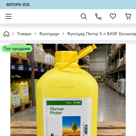
ФЛОРА ЮА
Товари
Фунгіциди
Фунгіцид Піктор 5 л BASF Боскалід
Топ продажів