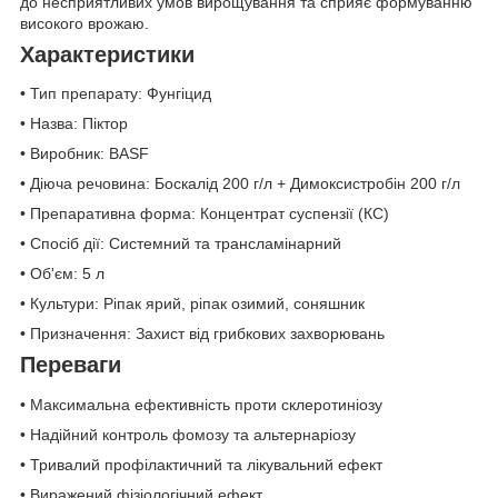
до несприятливих умов вирощування та сприяє формуванню
високого врожаю.
Характеристики
• Тип препарату: Фунгіцид
• Назва: Піктор
• Виробник: BASF
• Діюча речовина: Боскалід 200 г/л + Димоксистробін 200 г/л
• Препаративна форма: Концентрат суспензії (КС)
• Спосіб дії: Системний та трансламінарний
• Об'єм: 5 л
• Культури: Ріпак ярий, ріпак озимий, соняшник
• Призначення: Захист від грибкових захворювань
Переваги
• Максимальна ефективність проти склеротиніозу
• Надійний контроль фомозу та альтернаріозу
• Тривалий профілактичний та лікувальний ефект
• Виражений фізіологічний ефект