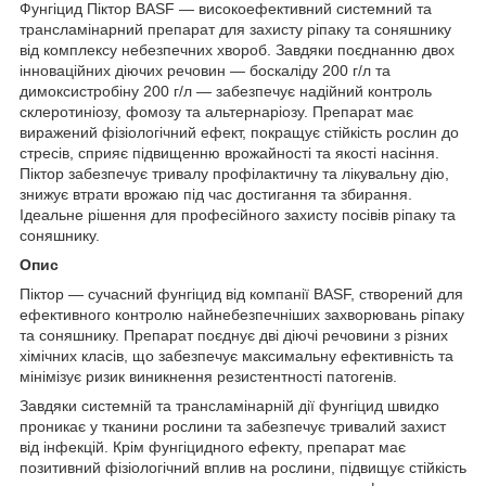
Фунгіцид Піктор BASF — високоефективний системний та
трансламінарний препарат для захисту ріпаку та соняшнику
від комплексу небезпечних хвороб. Завдяки поєднанню двох
інноваційних діючих речовин — боскаліду 200 г/л та
димоксистробіну 200 г/л — забезпечує надійний контроль
склеротиніозу, фомозу та альтернаріозу. Препарат має
виражений фізіологічний ефект, покращує стійкість рослин до
стресів, сприяє підвищенню врожайності та якості насіння.
Піктор забезпечує тривалу профілактичну та лікувальну дію,
знижує втрати врожаю під час достигання та збирання.
Ідеальне рішення для професійного захисту посівів ріпаку та
соняшнику.
Опис
Піктор — сучасний фунгіцид від компанії BASF, створений для
ефективного контролю найнебезпечніших захворювань ріпаку
та соняшнику. Препарат поєднує дві діючі речовини з різних
хімічних класів, що забезпечує максимальну ефективність та
мінімізує ризик виникнення резистентності патогенів.
Завдяки системній та трансламінарній дії фунгіцид швидко
проникає у тканини рослини та забезпечує тривалий захист
від інфекцій. Крім фунгіцидного ефекту, препарат має
позитивний фізіологічний вплив на рослини, підвищує стійкість