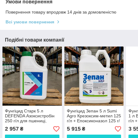
Умови повернення
Повернення товару впродовж 14 днів за домовленістю
Всі умови повернення
Подібні товари компанії
Фунгіцид Старк 5 л
Фунгіцид Зепан 5 л Sumi
Фунг
DEFENDA Азоксистробін
Agro Крезоксим-метил 125
1 л 
250 г/л для пшениці,
г/л + Епоксиконазол 125 г/
г/л 
соняшнику, сої та томатів
л + Дифеноконазол 80 г/л
для 
2 957
5 915
3 5
₴
₴
куль