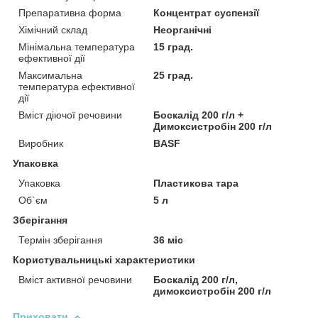
Препаративна форма
Концентрат суспензії
Хімічний склад
Неорганічні
Мінімальна температура
15 град.
ефективної дії
Максимальна
25 град.
температура ефективної
дії
Вміст діючої речовини
Боскалід 200 г/л +
Димоксистробін 200 г/л
Виробник
BASF
Упаковка
Упаковка
Пластикова тара
Об`єм
5 л
Зберігання
Термін зберігання
36 міс
Користувальницькі характеристики
Вміст активної речовини
Боскалід 200 г/л,
димоксистробін 200 г/л
Приховати