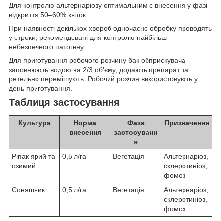
Для контролю альтернаріозу оптимальним є внесення у фазі
відкриття 50–60% квіток.
При наявності декількох хвороб одночасно обробку проводять
у строки, рекомендовані для контролю найбільш
небезпечного патогену.
Для приготування робочого розчину бак обприскувача
заповнюють водою на 2/3 об'єму, додають препарат та
ретельно перемішують. Робочий розчин використовують у
день приготування.
Таблиця застосування
Культура
Норма
Фаза
Призначення
внесення
застосуванн
я
Ріпак ярий та
0,5 л/га
Вегетація
Альтернаріоз,
озимий
склеротиніоз,
фомоз
Соняшник
0,5 л/га
Вегетація
Альтернаріоз,
склеротиніоз,
фомоз