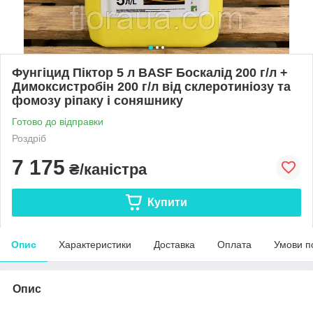
Фунгіцид Піктор 5 л BASF Боскалід 200 г/л +
Димоксистробін 200 г/л від склеротиніозу та
фомозу ріпаку і соняшнику
Готово до відправки
Роздріб
7 175
₴/каністра
Купити
Опис
Характеристики
Доставка
Оплата
Умови п
Опис