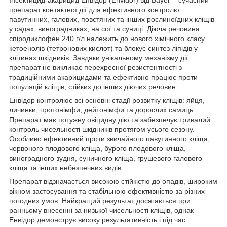
препарат контактної дії для ефективного контролю
павутинних, галових, повстяних та інших рослиноїдних кліщів
у садах, виноградниках, на сої та суниці. Діюча речовина
спіродиклофен 240 г/л належить до нового хімічного класу
кетоенолів (тетронових кислот) та блокує синтез ліпідів у
клітинах шкідників. Завдяки унікальному механізму дії
препарат не викликає перехресної резистентності з
традиційними акарицидами та ефективно працює проти
популяцій кліщів, стійких до інших діючих речовин.
Енвідор контролює всі основні стадії розвитку кліщів: яйця,
личинки, протонімфи, дейтонімфи та дорослих самиць.
Препарат має потужну овіцидну дію та забезпечує тривалий
контроль чисельності шкідників протягом усього сезону.
Особливо ефективний проти звичайного павутинного кліща,
червоного плодового кліща, бурого плодового кліща,
виноградного зудня, суничного кліща, грушевого галового
кліща та інших небезпечних видів.
Препарат відзначається високою стійкістю до опадів, широким
вікном застосування та стабільною ефективністю за різних
погодних умов. Найкращий результат досягається при
ранньому внесенні за низької чисельності кліщів, однак
Енвідор демонструє високу результативність і під час