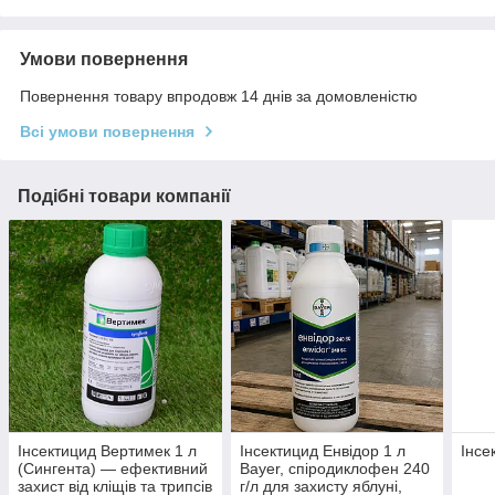
Умови повернення
Повернення товару впродовж 14 днів за домовленістю
Всі умови повернення
Подібні товари компанії
Інсектицид Вертимек 1 л
Інсектицид Енвідор 1 л
Інсе
(Сингента) — ефективний
Bayer, спіродиклофен 240
захист від кліщів та трипсів
г/л для захисту яблуні,