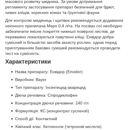
масового розвитку шкідника. За умови дотримання
регламенту застосування препарат безпечний для бджіл,
хижих кліщів, корисних комах та ґрунтової фауни.
Для контролю медяниць і щитівок рекомендується додавання
неіонного прилипача Меро 0,4 л/га. На посівах сої необхідно
забезпечити якісне покриття нижньої поверхні листків, де
переважно локалізуються павутинні кліщі. Енвідор добре
сумісний із більшістю засобів захисту рослин, однак перед
приготуванням бакових сумішей рекомендується проводити
тест на сумісність.
Характеристики
Назва препарату: Енвідор (Envidor)
Виробник: Bayer
Тип препарату: Інсектицид-акарицид
Діюча речовина: Спіродиклофен
Концентрація діючої речовини: 240 г/л
Формуляція: КС (концентрат суспензії)
Спосіб дії: Контактний
Хімічний клас: Кетоеноли (тетронові кислоти)