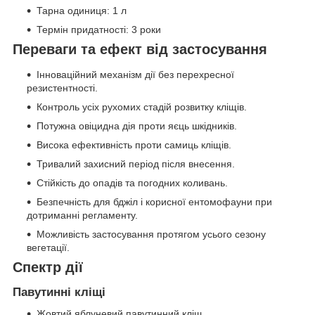
Тарна одиниця: 1 л
Термін придатності: 3 роки
Переваги та ефект від застосування
Інноваційний механізм дії без перехресної
резистентності.
Контроль усіх рухомих стадій розвитку кліщів.
Потужна овіцидна дія проти яєць шкідників.
Висока ефективність проти самиць кліщів.
Тривалий захисний період після внесення.
Стійкість до опадів та погодних коливань.
Безпечність для бджіл і корисної ентомофауни при
дотриманні регламенту.
Можливість застосування протягом усього сезону
вегетації.
Спектр дії
Павутинні кліщі
Жовтий яблуневий павутинний кліщ