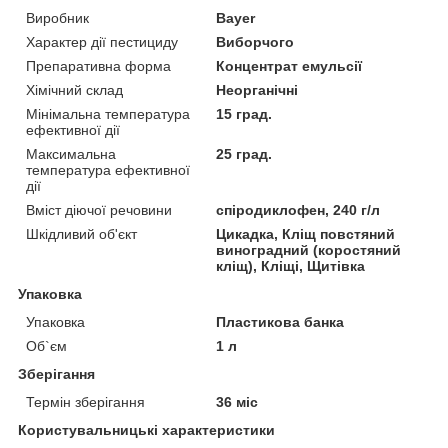
Виробник
Bayer
Характер дії пестициду
Виборчого
Препаративна форма
Концентрат емульсії
Хімічний склад
Неорганічні
Мінімальна температура
15 град.
ефективної дії
Максимальна
25 град.
температура ефективної
дії
Вміст діючої речовини
спіродиклофен, 240 г/л
Шкідливий об'єкт
Цикадка, Кліщ повстяний
виноградний (коростяний
кліщ), Кліщі, Щитівка
Упаковка
Упаковка
Пластикова банка
Об`єм
1 л
Зберігання
Термін зберігання
36 міс
Користувальницькі характеристики