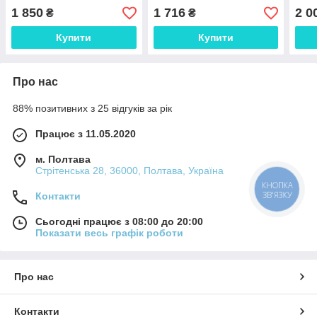
для ваших
груші, винограду, сої та
1 850
1 716
2 0
₴
₴
сільськогосподарських
суниці від кліщів
культур
Купити
Купити
Про нас
88% позитивних з 25 відгуків за рік
Працює з 11.05.2020
м. Полтава
Стрітенська 28, 36000, Полтава, Україна
КНОПКА
ЗВ'ЯЗКУ
Контакти
Сьогодні працює з 08:00 до 20:00
Показати весь графік роботи
Про нас
Контакти