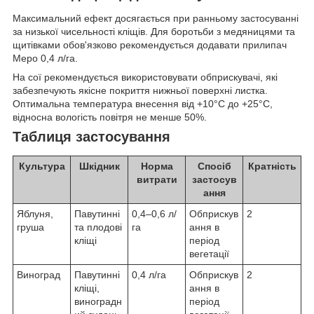
Максимальний ефект досягається при ранньому застосуванні
за низької чисельності кліщів. Для боротьби з медяницями та
щитівками обов'язково рекомендується додавати прилипач
Меро 0,4 л/га.
На сої рекомендується використовувати обприскувачі, які
забезпечують якісне покриття нижньої поверхні листка.
Оптимальна температура внесення від +10°С до +25°С,
відносна вологість повітря не менше 50%.
Таблиця застосування
Культура
Шкідник
Норма
Спосіб
Кратність
витрати
застосув
ання
Яблуня,
Павутинні
0,4–0,6 л/
Обприскув
2
груша
та плодові
га
ання в
кліщі
період
вегетації
Виноград
Павутинні
0,4 л/га
Обприскув
2
кліщі,
ання в
виноградн
період