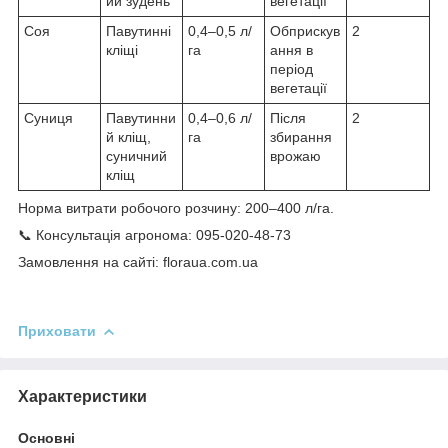
ий зудень
вегетації
Соя
Павутинні
0,4–0,5 л/
Обприскув
2
кліщі
га
ання в
період
вегетації
Суниця
Павутинни
0,4–0,6 л/
Після
2
й кліщ,
га
збирання
суничний
врожаю
кліщ
Норма витрати робочого розчину: 200–400 л/га.
📞 Консультація агронома: 095-020-48-73
Замовлення на сайті: floraua.com.ua
Приховати
Характеристики
Основні