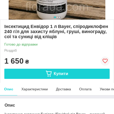
Інсектицид Енвідор 1 л Bayer, спіродиклофен
240 г/л для захисту яблуні, груші, винограду,
сої та суниці від кліщів
Готово до відправки
Роздріб
1 650
₴
Купити
Опис
Характеристики
Доставка
Оплата
Умови п
Опис
Інсектицид-акарицид Енвідор (Envidor) від Bayer – сучасний