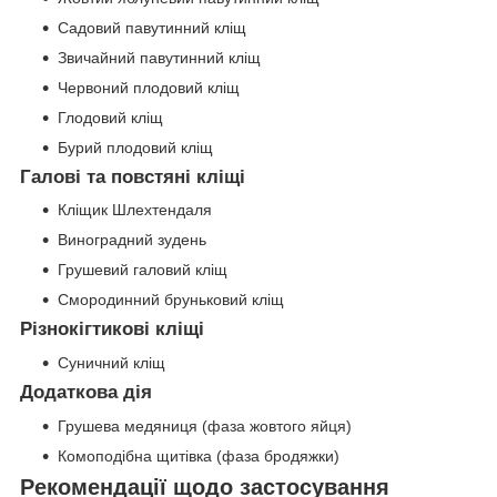
Садовий павутинний кліщ
Звичайний павутинний кліщ
Червоний плодовий кліщ
Глодовий кліщ
Бурий плодовий кліщ
Галові та повстяні кліщі
Кліщик Шлехтендаля
Виноградний зудень
Грушевий галовий кліщ
Смородинний бруньковий кліщ
Різнокігтикові кліщі
Суничний кліщ
Додаткова дія
Грушева медяниця (фаза жовтого яйця)
Комоподібна щитівка (фаза бродяжки)
Рекомендації щодо застосування