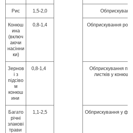
Рис
1,5-2,0
Обприскування
Конюш
0,8-1,4
Обприскування росли
ина
(включ
аючи
насінни
ки)
Зернов
0,8-1,4
Обприскування посі
і з
листків у конюши
підсіво
м
конюш
ини
Багато
1,1-2,5
Обприскування у фазу
річні
злакові
трави