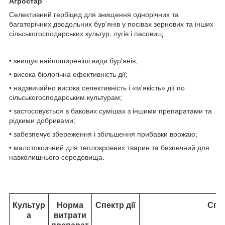
Агростар
Селективний гербіцид для знищення однорічних та
багаторічних дводольних бур'янів у посівах зернових та інших
сільськогосподарських культур, лугів і пасовищ.
• знищує найпоширеніші види бур'янів;
• висока біологічна ефективність дії;
• надзвичайно висока селективність і «м'якість» дії по
сільськогосподарським культурам;
• застосовується в бакових сумішах з іншими препаратами та
рідкими добривами;
• забезпечує збереження і збільшення прибавки врожаю;
• малотоксичний для теплокровних тварин та безпечний для
навколишнього середовища.
Культур
Норма
Спектр дії
Спос
а
витрати