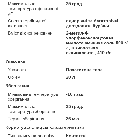
Максимальна
25 град.
температура ефективної
дії
Спектр гербіцидної
однорічні та багаторічні
активності
двоздовжні бур'яни
Вміст діючої речовини
2-метил-4-
хлорфеноксиоцтовая
кислота аминная соль 500 г/
л, в кислотном
еквивалентеі, 410 г/л.
Упаковка
Упаковка
Пластикова тара
Об`єм
20 л
Зберігання
Мінімальна температура
-10 град.
зберігання
Максимальна
35 град.
температура зберігання
Термін зберігання
36 міс
Користувальницькі характеристики
Тип впливу на організм
Контактні